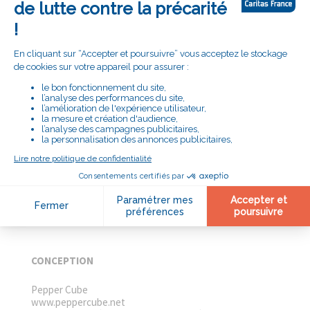
En application du Code français de la Propriété
Intellectuelle et, plus généralement, des traités et
accords internationaux comportant des dispositions
relatives à la protection des droits d'auteurs, vous vous
interdirez de reproduire pour un usage autre que privé
mais aussi de vendre, distribuer, émettre, diffuser,
adapter, modifier, publier, communiquer intégralement ou
partiellement, sous quelque forme que ce soit, les
données, la présentation ou l'organisation du site sans
l'autorisation écrite préalable de la part du SECOURS
CATHOLIQUE.
Ce site a été réalisé par i-Raiser.
Son fonctionnement s'appuie sur des logiciels Open
Source (Linux, Lighttpd, MySQL, PHP, Jelix).
CONCEPTION
Pepper Cube
www.peppercube.net